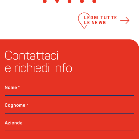
LEGGI TUTTE
LE NEWS
Contattaci 
e richiedi info
Nome
*
Cognome
*
Azienda