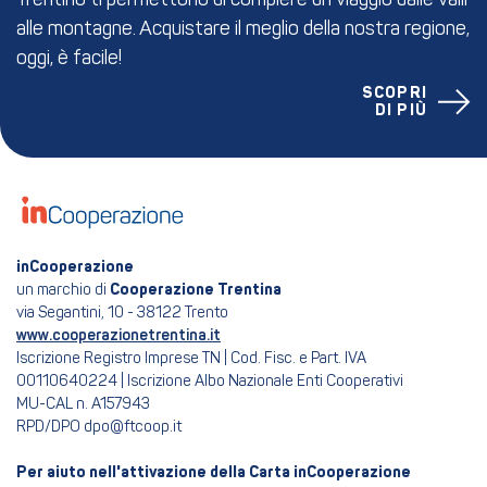
Trentino ti permettono di compiere un viaggio dalle valli
alle montagne. Acquistare il meglio della nostra regione,
oggi, è facile!
SCOPRI
DI PIÙ
inCooperazione
un marchio di
Cooperazione Trentina
via Segantini, 10 - 38122 Trento
www.cooperazionetrentina.it
Iscrizione Registro Imprese TN | Cod. Fisc. e Part. IVA
00110640224 | Iscrizione Albo Nazionale Enti Cooperativi
MU-CAL n. A157943
RPD/DPO dpo@ftcoop.it
Per aiuto nell'attivazione della Carta inCooperazione